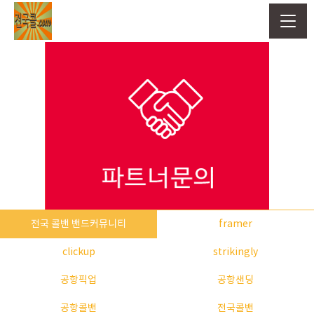
전국 콜밴 밴드커뮤니티
framer
clickup
strikingly
공항픽업
공항샌딩
공항콜밴
전국콜밴