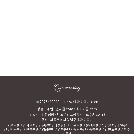
Quv catering
© 2025~10000 -
https://최저가콜밴.com
평생도메인 :
전국콜.com
/
최저가콜.com
밴닷컴
-
인천공항서비스
/
김포공항서비스
(
벤.com
)
주소 : 서울특별시 강남구
최저가콜밴
서울콜밴
/
경기콜밴
/
인천콜밴
/
대전콜밴
/
대구콜밴
/
울산콜밴
/
부산콜밴
/
광주콜
밴
/
전남콜밴
/
전북콜밴
/
경남콜밴
/
경북콜밴
/
충남콜밴
/
충북콜밴
/
강원도콜밴
/
제주
도콜밴