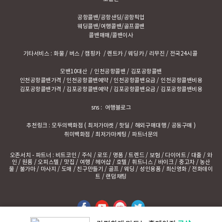
공항콜밴
/
공항샌딩
/
공항픽업
웨딩콜밴
/
여행콜밴
/
골프콜밴
콜밴매매
/
콜밴이사
기타서비스 :
화물
/
버스
/
캠핑카
/
렌트카
/
웨딩카
/
리무진
/
전국24시콜
모밴10대산
/
인천공항콜밴
/
김포공항콜밴
인천공항콜밴가격
/
인천공항콜밴예약
/
인천공항콜밴요금
/
인천공항콜밴비용
김포공항콜밴가격
/
김포공항콜밴예약
/
김포공항콜밴요금
/
김포공항콜밴비용
sns :
여행블로그
추천링크 :
모두의백화점
(
최저가마켓
/
핫딜
/
해외구매대행
/
공동구매
)
취미백화점
/
최저가마케팅
/
파트너문의
오존서치
- 파트너 :
비트코인
/
주식
/
로또
/
명품
/
트렌드
/
보험
/
다이어트
/
대출
/
와
인
/
원룸
/
오피스텔
/
맛집
/
여행
/
헤어샵
/
호텔
/
휘트니스
/
바이크
/
중고차
/
농산
물
/
불가마
/
마사지
/
도매
/
친구만들기
/
골프
/
웨딩
/
성인용품
/
최신영화
/
전화데이
트
/
랜덤채팅